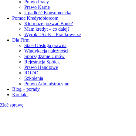
Prawo Pracy
Prawo Karne
Upadłość Konsumencka
Pomoc Kredytobiorcom
Kto może pozwać Bank?
Mam kredyt – co dalej?
Wyrok TSUE – Frankowicze
Dla Firm
Stała Obsługa prawna
Windykacja należności
Sporządzanie Umów
Rejestracja Spółek
Prawo Handlowe
RODO
Szkolenia
Prawo Administracyjne
Blog – porady
Kontakt
Zleć sprawę