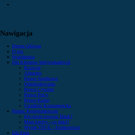
Nawigacja
Strona Główna
O nas
Współpraca
Dla Klientów Indywidualnych
Rozwód
Alimenty
Prawo Spadkowe
Odszkodowania
Prawo Cywilne
Prawo Pracy
Prawo Karne
Upadłość Konsumencka
Pomoc Kredytobiorcom
Kto może pozwać Bank?
Mam kredyt – co dalej?
Wyrok TSUE – Frankowicze
Dla Firm