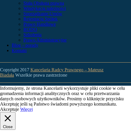
Stała Obsługa prawna
Windykacja należności
Sporządzanie Umów
Rejestracja Spółek
Prawo Handlowe
RODO
Szkolenia
Prawo Administracyjne
Blog – porady
Kontakt
Copyright 2017
Kancelaria Radcy Prawnego – Mateusz
Biadała
Wszelkie prawa zastrzeżone
Informujemy, że strona Kancelarii wykorzystuje pliki cookie w celu
gromadzenia informacji analitycznych oraz w celu przetwarzania
danych osobowych użytkowników. Prosimy o kliknięcie przycisku
Akceptuję jeśli są Państwo świadomi powyższego komunikatu.
Akceptuje
Więcej
Close