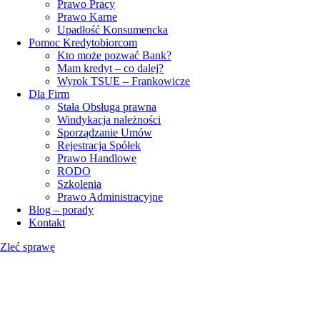
Prawo Pracy
Prawo Karne
Upadłość Konsumencka
Pomoc Kredytobiorcom
Kto może pozwać Bank?
Mam kredyt – co dalej?
Wyrok TSUE – Frankowicze
Dla Firm
Stała Obsługa prawna
Windykacja należności
Sporządzanie Umów
Rejestracja Spółek
Prawo Handlowe
RODO
Szkolenia
Prawo Administracyjne
Blog – porady
Kontakt
Zleć sprawę